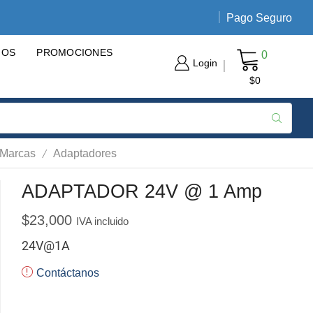
Pago Seguro
Envíos nacionales de 3 a 5 día
GOS
PROMOCIONES
0
Login
$
0
/
 Marcas
Adaptadores
ADAPTADOR 24V @ 1 Amp
$
23,000
IVA incluido
24V@1A
Contáctanos