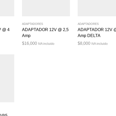
ADAPTADORES
ADAPTADORES
 @ 4
ADAPTADOR 12V @ 2,5
ADAPTADOR 12V 
Amp
Amp DELTA
$
16,000
$
8,000
IVA incluido
IVA incluido
V@5