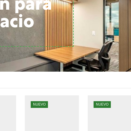
n para
acio
NUEVO
NUEVO