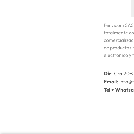
Fervicom SAS
totalmente co
comercializaci
de productos r
electrónico y 
Dir:
Cra 70B 
Email:
Info@
Tel + Whats