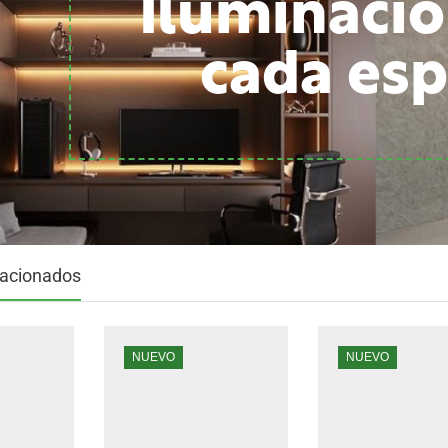
Iluminació
cada esp
lacionados
NUEVO
NUEVO