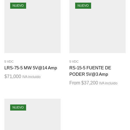
NUEVO
NUEVO
5 VDC
5 VDC
LRS-75-5 MW 5V@14 Amp
RS-15-5 FUENTE DE
PODER 5V@3 Amp
$
71,000
IVA incluido
From
$
37,200
IVA incluido
NUEVO