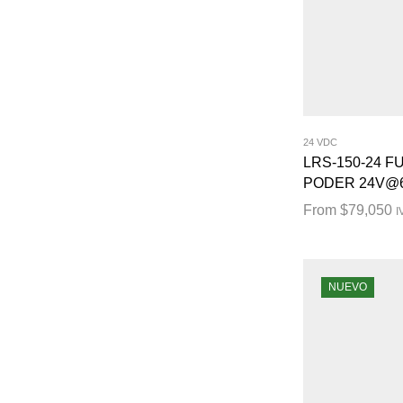
24 VDC
LRS-150-24 F
PODER 24V@6
From
$
79,050
I
NUEVO