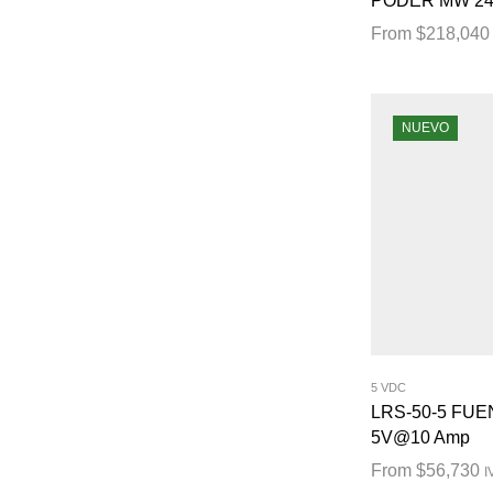
PODER MW 24
From
$
218,040
NUEVO
5 VDC
LRS-50-5 FU
5V@10 Amp
From
$
56,730
I