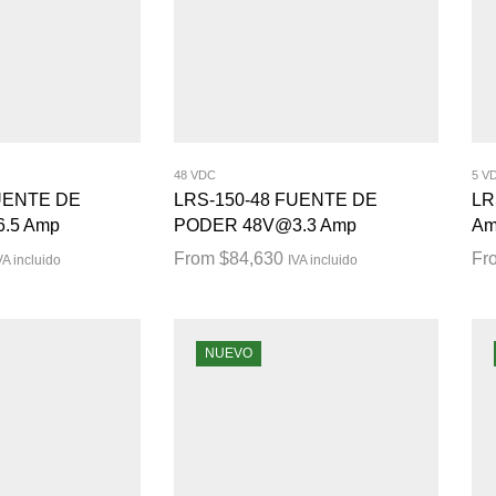
48 VDC
5 V
UENTE DE
LRS-150-48 FUENTE DE
LR
.5 Amp
PODER 48V@3.3 Amp
Am
From
$
84,630
Fr
VA incluido
IVA incluido
NUEVO