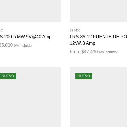
DC
12 VDC
S-200-5 MW 5V@40 Amp
LRS-35-12 FUENTE DE P
12V@3 Amp
35,000
IVA incluido
From
$
47,430
IVA incluido
NUEVO
NUEVO