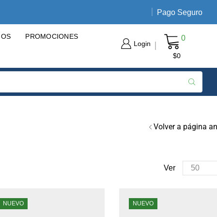
Pago Seguro
Envíos nacionales de 3 a 5 día
GOS
PROMOCIONES
0
Login
$
0
Volver a página an
Ver
NUEVO
NUEVO