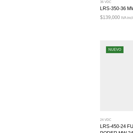
36 VDC
LRS-350-36 M
$
139,000
IVA inc
NUEVO
24 VDC
LRS-450-24 F