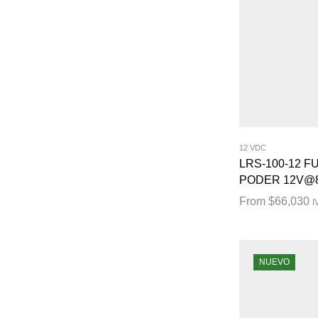
12 VDC
LRS-100-12 F
PODER 12V@8
From
$
66,030
I
NUEVO