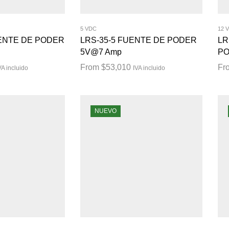
5 VDC
12 
UENTE DE PODER
LRS-35-5 FUENTE DE PODER
LR
5V@7 Amp
PO
From
$
53,010
Fr
VA incluido
IVA incluido
NUEVO