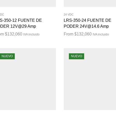
VDC
24 VDC
S-350-12 FUENTE DE
LRS-350-24 FUENTE DE
DER 12V@29 Amp
PODER 24V@14.6 Amp
om
$
132,060
From
$
132,060
IVA incluido
IVA incluido
NUEVO
NUEVO