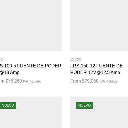
DC
12 VDC
S-100-5 FUENTE DE PODER
LRS-150-12 FUENTE DE
@18 Amp
PODER 12V@12.5 Amp
om
$
76,260
From
$
79,050
IVA incluido
IVA incluido
NUEVO
NUEVO