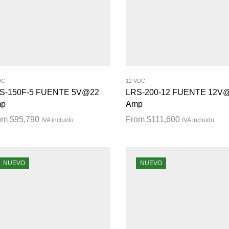
DC
12 VDC
S-150F-5 FUENTE 5V@22
LRS-200-12 FUENTE 12V
p
Amp
om
$
95,790
From
$
111,600
IVA incluido
IVA incluido
NUEVO
NUEVO