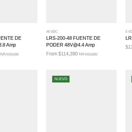
48 VDC
5 V
UENTE DE
LRS-200-48 FUENTE DE
LR
.8 Amp
PODER 48V@4.4 Amp
$
1
From
$
114,390
IVA incluido
IVA incluido
NUEVO