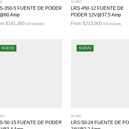
DC
12 VDC
S-350-5 FUENTE DE PODER
LRS-450-12 FUENTE DE
@60 Amp
PODER 12V@37.5 Amp
om
$
141,360
From
$
213,900
IVA incluido
IVA incluido
NUEVO
NUEVO
VDC
24 VDC
S-50-15 FUENTE DE PODER
LRS-50-24 FUENTE DE P