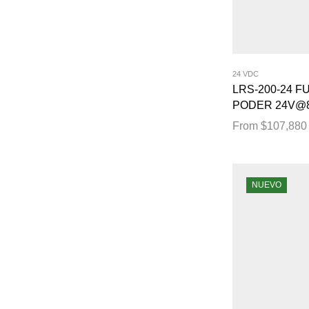
24 VDC
LRS-200-24 F
PODER 24V@8
From
$
107,880
NUEVO