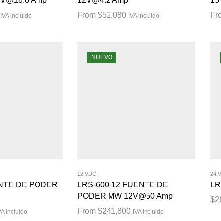
V@18.8 Amp
12V@4.2 Amp
15
From
$
52,080
Fr
IVA incluido
IVA incluido
NUEVO
12 VDC
24 
ENTE DE PODER
LRS-600-12 FUENTE DE
LR
PODER MW 12V@50 Amp
$
2
From
$
241,800
VA incluido
IVA incluido