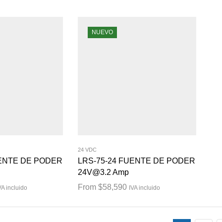
NUEVO
24 VDC
UENTE DE PODER
LRS-75-24 FUENTE DE PODER
24V@3.2 Amp
From
$
58,590
VA incluido
IVA incluido