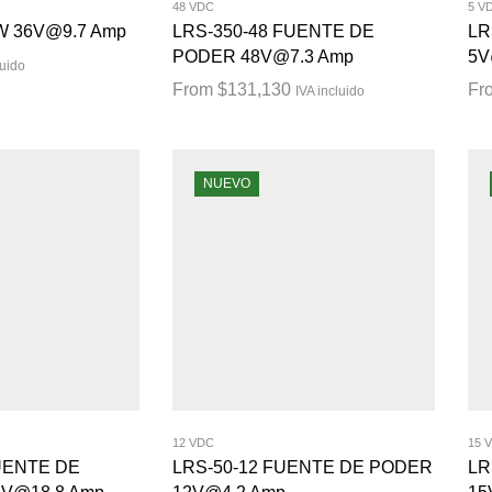
48 VDC
5 V
W 36V@9.7 Amp
LRS-350-48 FUENTE DE
LR
PODER 48V@7.3 Amp
5V
luido
From
$
131,130
Fr
IVA incluido
NUEVO
12 VDC
15 
UENTE DE
LRS-50-12 FUENTE DE PODER
LR