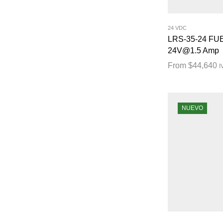
24 VDC
LRS-35-24 F
24V@1.5 Amp
From
$
44,640
I
NUEVO