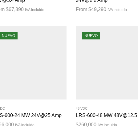
V@3.4 Amp
24V@2.2 Amp
om
$
67,890
From
$
49,290
IVA incluido
IVA incluido
NUEVO
NUEVO
VDC
48 VDC
S-600-24 MW 24V@25 Amp
LRS-600-48 MW 48V@12.5
66,000
$
260,000
IVA incluido
IVA incluido