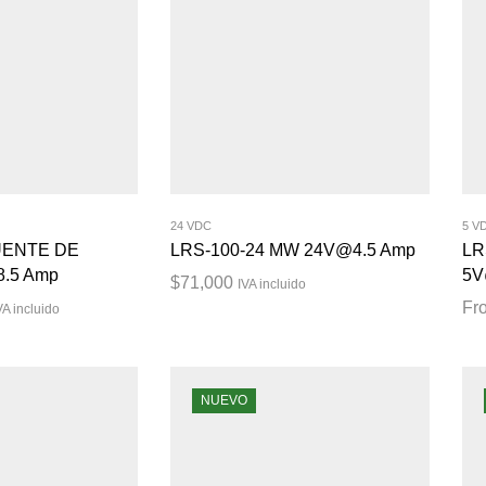
24 VDC
5 V
UENTE DE
LRS-100-24 MW 24V@4.5 Amp
LR
.5 Amp
5V
$
71,000
IVA incluido
Fr
VA incluido
NUEVO