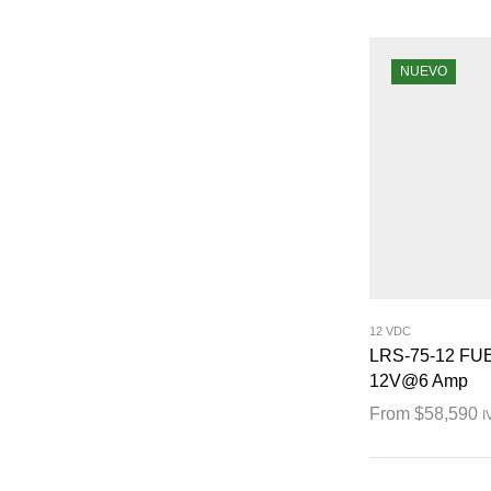
NUEVO
12 VDC
LRS-75-12 F
12V@6 Amp
From
$
58,590
I