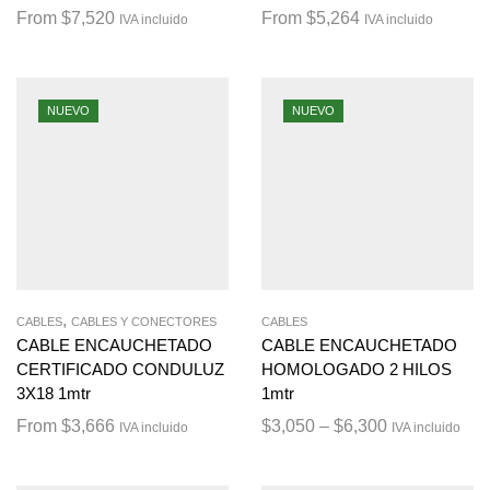
From
$
7,520
From
$
5,264
IVA incluido
IVA incluido
NUEVO
NUEVO
,
CABLES
CABLES Y CONECTORES
CABLES
CABLE ENCAUCHETADO
CABLE ENCAUCHETADO
CERTIFICADO CONDULUZ
HOMOLOGADO 2 HILOS
3X18 1mtr
1mtr
From
$
3,666
$
3,050
–
$
6,300
IVA incluido
IVA incluido