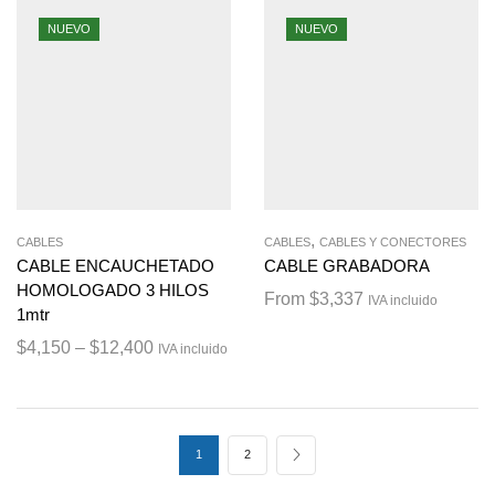
NUEVO
NUEVO
,
CABLES
CABLES
CABLES Y CONECTORES
CABLE ENCAUCHETADO
CABLE GRABADORA
HOMOLOGADO 3 HILOS
From
$
3,337
IVA incluido
1mtr
$
4,150
–
$
12,400
IVA incluido
1
2