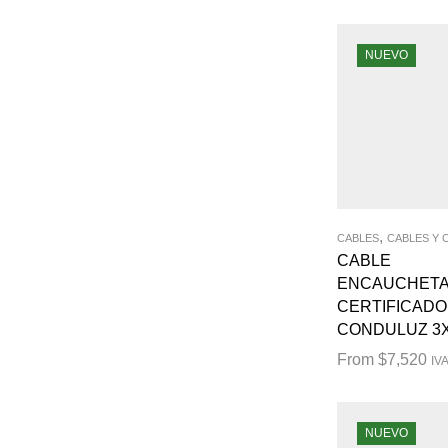
NUEVO
,
CABLES
CABLES Y
CABLE
ENCAUCHET
CERTIFICADO
CONDULUZ 3X
From
$
7,520
IVA
NUEVO