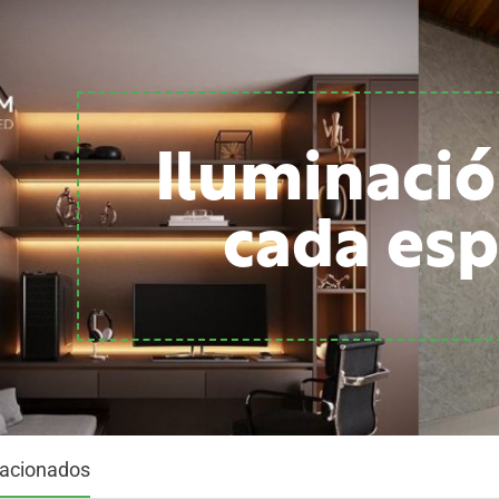
Iluminació
cada esp
lacionados