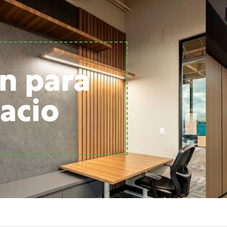
n para
acio