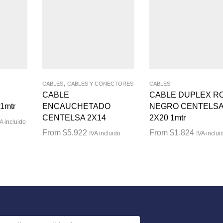
,
CABLES
CABLES Y CONECTORES
CABLES
CABLE
CABLE DUPLEX RO
1mtr
ENCAUCHETADO
NEGRO CENTELS
CENTELSA 2X14
2X20 1mtr
A incluido
From
$
5,922
From
$
1,824
IVA incluido
IVA inclui