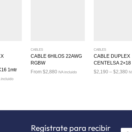
CABLES
CABLES
EX
CABLE 6HILOS 22AWG
CABLE DUPLEX
RGBW
CENTELSA 2×18 
16 1mtr
From
$
2,880
$
2,190
–
$
2,380
IVA incluido
IV
 incluido
Regístrate para recibir