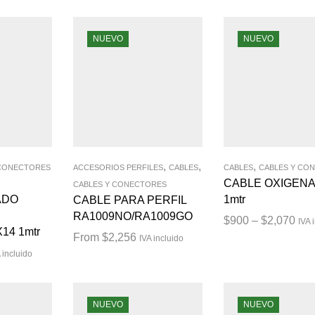
NUEVO
NUEVO
,
,
,
 CONECTORES
ACCESORIOS PERFILES
CABLES
CABLES
CABLES Y CO
CABLE OXIGEN
CABLES Y CONECTORES
ADO
1mtr
CABLE PARA PERFIL
RA1009NO/RA1009GO
$
900
–
$
2,070
IVA 
14 1mtr
From
$
2,256
IVA incluido
 incluido
NUEVO
NUEVO