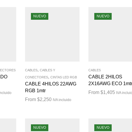
NUEVO
NUEVO
,
NECTORES
CABLES
CABLES Y
CABLES
ADO
,
CABLE 2HILOS
CONECTORES
CINTAS LED RGB
2X16AWG ECO 1mt
CABLE 4HILOS 22AWG
RGB 1mtr
From
$
1,405
incluido
IVA inclui
From
$
2,250
IVA incluido
NUEVO
NUEVO