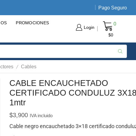
Pago Seguro
Envíos nacionales de 3 a 5 día
GOS
PROMOCIONES
0
Login
$
0
/
ctores
Cables
CABLE ENCAUCHETADO
CERTIFICADO CONDULUZ 3X1
1mtr
$
3,900
IVA incluido
Cable negro encauchetado 3×18 certificado condulu