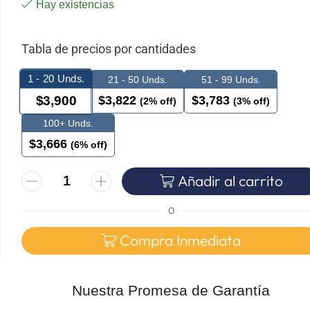
Hay existencias
Tabla de precios por cantidades
1 - 20
Unds.
21 - 50 Unds.
51 - 99 Unds.
$
3,822
$
3,783
$
3,900
(2% off)
(3% off)
100+ Unds.
$
3,666
(6% off)
Añadir al carrito
O
Compra Inmediata
Nuestra Promesa de Garantía