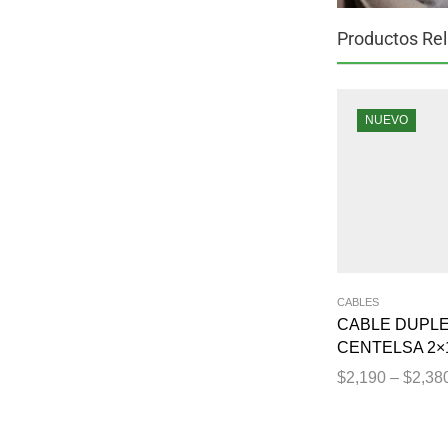
Productos Re
NUEVO
CABLES
CABLE DUPL
CENTELSA 2×1
$
2,190
–
$
2,38