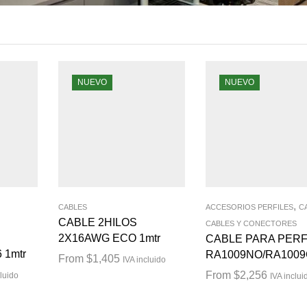
NUEVO
NUEVO
,
CABLES
ACCESORIOS PERFILES
C
CABLE 2HILOS
CABLES Y CONECTORES
2X16AWG ECO 1mtr
CABLE PARA PERF
 1mtr
RA1009NO/RA100
From
$
1,405
IVA incluido
From
$
2,256
cluido
IVA inclui