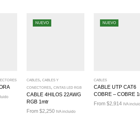
NUEVO
NUEVO
,
NECTORES
CABLES
CABLES Y
CABLES
DORA
,
CABLE UTP CAT6
CONECTORES
CINTAS LED RGB
COBRE – COBRE 1
CABLE 4HILOS 22AWG
cluido
RGB 1mtr
From
$
2,914
IVA inclui
From
$
2,250
IVA incluido