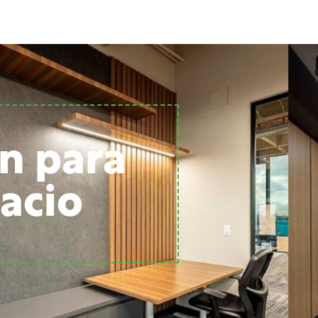
n para
acio