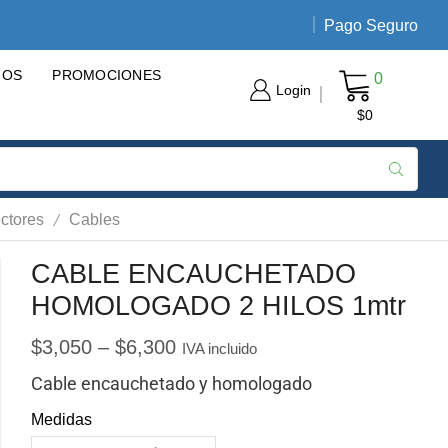
Pago Seguro
Envíos nacionales de 3 a 5 día
GOS
PROMOCIONES
0
Login
$
0
/
ctores
Cables
CABLE ENCAUCHETADO
HOMOLOGADO 2 HILOS 1mtr
$
3,050
–
$
6,300
IVA incluido
Cable encauchetado y homologado
Medidas