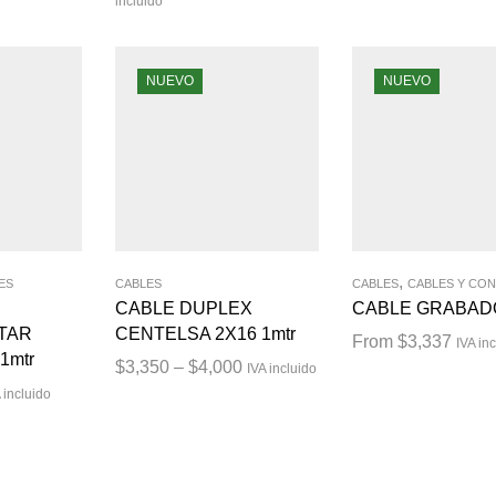
incluido
NUEVO
NUEVO
,
ES
CABLES
CABLES
CABLES Y CO
CABLE DUPLEX
CABLE GRABA
TAR
CENTELSA 2X16 1mtr
From
$
3,337
IVA in
1mtr
$
3,350
–
$
4,000
IVA incluido
 incluido