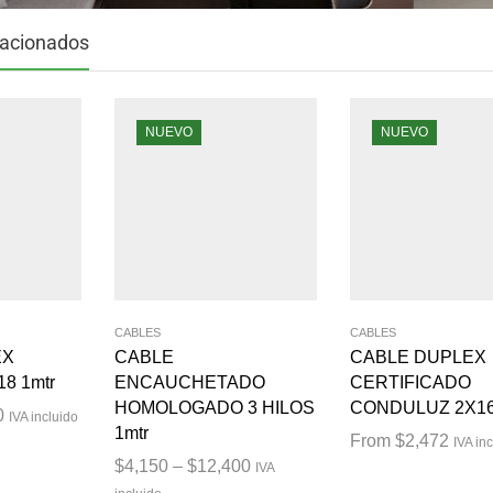
lacionados
NUEVO
NUEVO
CABLES
CABLES
EX
CABLE
CABLE DUPLEX
8 1mtr
ENCAUCHETADO
CERTIFICADO
HOMOLOGADO 3 HILOS
CONDULUZ 2X16
0
IVA incluido
1mtr
From
$
2,472
IVA in
$
4,150
–
$
12,400
IVA