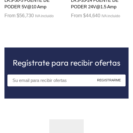
LRS-50-5 FUENTE DE
LRS-35-24 FUENTE DE
PODER 5V@10 Amp
PODER 24V@1.5 Amp
From
$
56,730
From
$
44,640
IVA incluido
IVA incluido
Regístrate para recibir ofertas