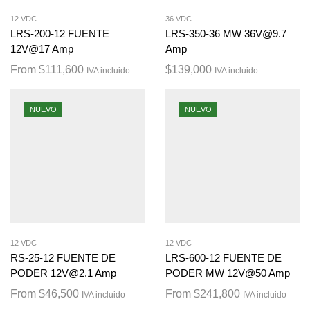
12 VDC
36 VDC
LRS-200-12 FUENTE
LRS-350-36 MW 36V@9.7
12V@17 Amp
Amp
From
$
111,600
$
139,000
IVA incluido
IVA incluido
NUEVO
NUEVO
12 VDC
12 VDC
RS-25-12 FUENTE DE
LRS-600-12 FUENTE DE
PODER 12V@2.1 Amp
PODER MW 12V@50 Amp
From
$
46,500
From
$
241,800
IVA incluido
IVA incluido