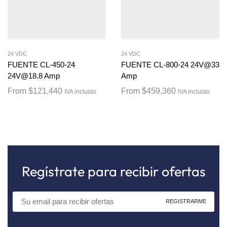
24 VDC
24 VDC
FUENTE CL-450-24
FUENTE CL-800-24 24V@33
24V@18.8 Amp
Amp
From
$
121,440
From
$
459,360
IVA incluido
IVA incluido
Regístrate para recibir ofertas