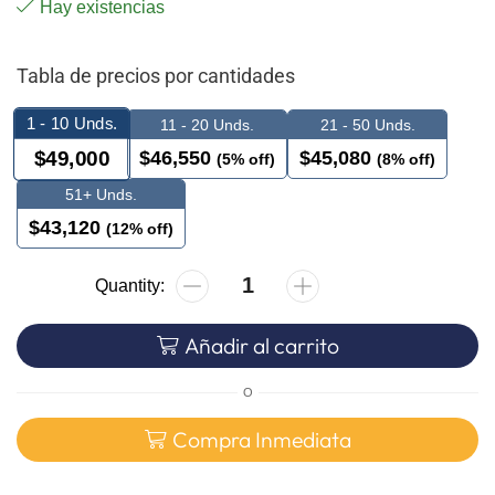
Hay existencias
Tabla de precios por cantidades
1 - 10
Unds.
11 - 20 Unds.
21 - 50 Unds.
$
46,550
$
45,080
$
49,000
(5% off)
(8% off)
51+ Unds.
$
43,120
(12% off)
Añadir al carrito
O
Compra Inmediata