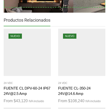
Productos Relacionados
NUEVO
NUEVO
24 VDC
24 VDC
FUENTE CL DPV-60-24 IP67
FUENTE CL-350-24
24V@2.5 Amp
24V@14.6 Amp
From
$
43,120
From
$
108,240
IVA incluido
IVA incluido