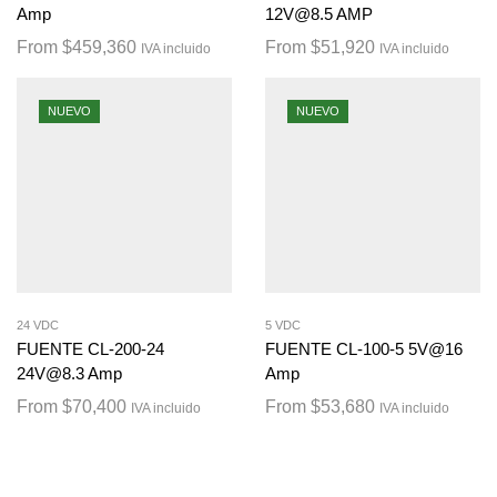
Amp
12V@8.5 AMP
From
$
459,360
From
$
51,920
IVA incluido
IVA incluido
NUEVO
NUEVO
24 VDC
5 VDC
FUENTE CL-200-24
FUENTE CL-100-5 5V@16
24V@8.3 Amp
Amp
From
$
70,400
From
$
53,680
IVA incluido
IVA incluido