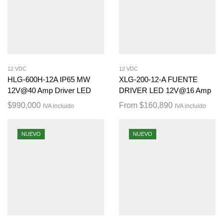
12 VDC
12 VDC
HLG-600H-12A IP65 MW
XLG-200-12-A FUENTE
12V@40 Amp Driver LED
DRIVER LED 12V@16 Amp
$
990,000
From
$
160,890
IVA incluido
IVA incluido
NUEVO
NUEVO