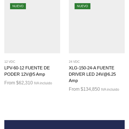
NUEVO
NUEVO
12 VDC
24 VDC
LPV-60-12 FUENTE DE
XLG-150-24-A FUENTE
PODER 12V@5 Amp
DRIVER LED 24V@6.25
Amp
From
$
62,310
IVA incluido
From
$
134,850
IVA incluido