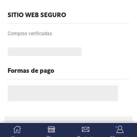
SITIO WEB SEGURO
Compras verificadas
Formas de pago
Copyright Fervicom.com. Todos los derechos reservados.
SELECCIONAR OPCIONES
© 2026
Diseño tiendas virtuales