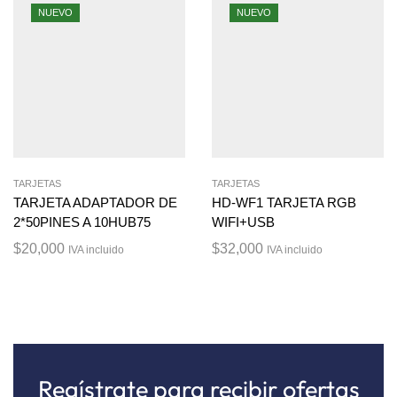
NUEVO
NUEVO
TARJETAS
TARJETAS
TARJETA ADAPTADOR DE
HD-WF1 TARJETA RGB
2*50PINES A 10HUB75
WIFI+USB
$
20,000
$
32,000
IVA incluido
IVA incluido
Regístrate para recibir ofertas