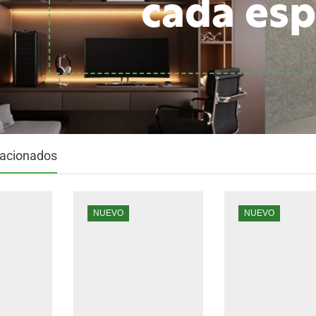
cada esp
lacionados
NUEVO
NUEVO