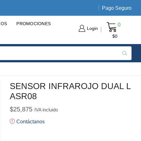
Pago Seguro
Envíos nacionales de 3 a 5 día
GOS
PROMOCIONES
0
Login
$
0
SENSOR INFRAROJO DUAL L
ASR08
$
25,875
IVA incluido
Contáctanos