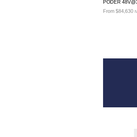
PODER 48V@3
From
$
84,630
I