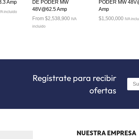
.3 Amp
DE PODER MW
PODER MW 48V
48V@62.5 Amp
Amp
VA incluido
From
$
2,538,900
$
1,500,000
IVA
IVA incl
incluido
Regístrate para recibir
ofertas
NUESTRA EMPRESA