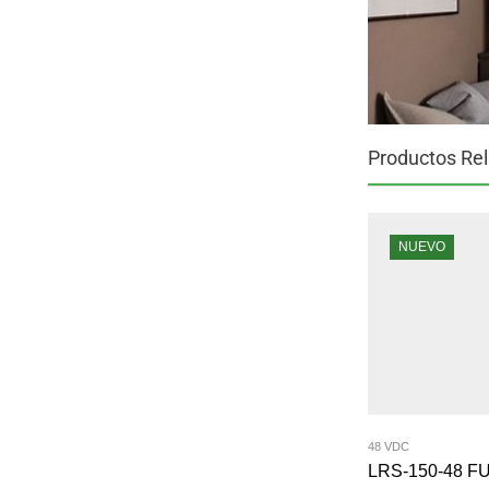
Productos Re
NUEVO
48 VDC
LRS-150-48 F