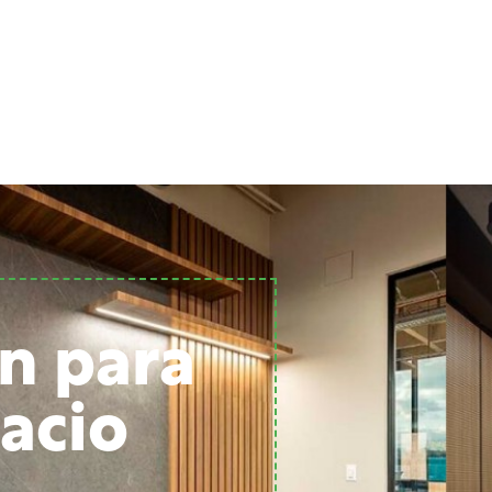
n para
acio