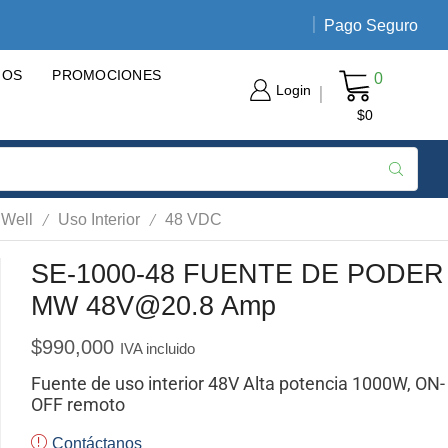
Pago Seguro
Envíos nacionales de 3 a 5 día
GOS
PROMOCIONES
0
Login
$
0
/
/
 Well
Uso Interior
48 VDC
SE-1000-48 FUENTE DE PODER
MW 48V@20.8 Amp
$
990,000
IVA incluido
Fuente de uso interior 48V Alta potencia 1000W, ON-
OFF remoto
Contáctanos