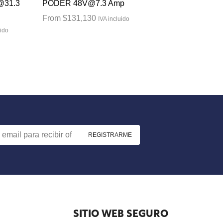
@31.3
PODER 48V@7.3 Amp
From
$
131,130
IVA incluido
uido
SITIO WEB SEGURO