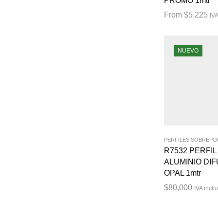
PROMO 1mtr
From
$
5,225
IVA
NUEVO
PERFILES SOBREP
R7532 PERFIL
ALUMINIO DI
OPAL 1mtr
$
80,000
IVA inclu