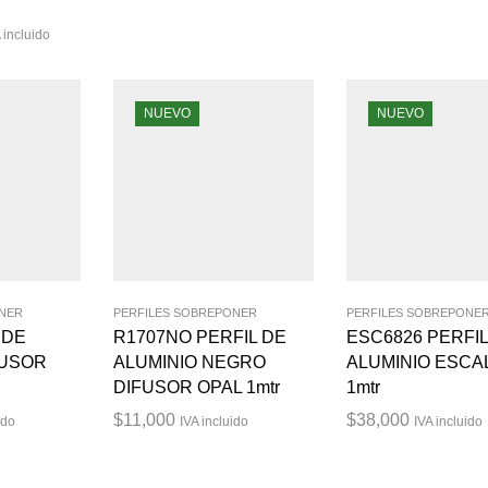
 incluido
NUEVO
NUEVO
ONER
PERFILES SOBREPONER
PERFILES SOBREPONE
 DE
R1707NO PERFIL DE
ESC6826 PERFIL
FUSOR
ALUMINIO NEGRO
ALUMINIO ESCA
DIFUSOR OPAL 1mtr
1mtr
$
11,000
$
38,000
ido
IVA incluido
IVA incluido