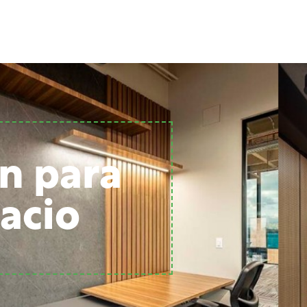
n para
acio