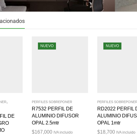
lacionados
NUEVO
NUEVO
,
ONER
PERFILES SOBREPONER
PERFILES SOBREPONE
R7532 PERFIL DE
RD2022 PERFIL 
ALUMINIO DIFUSOR
ALUMINIO DIFU
FIL DE
OPAL 2.5mtr
OPAL 1mtr
GRO
MO
$
167,000
$
18,700
IVA incluido
IVA incluido