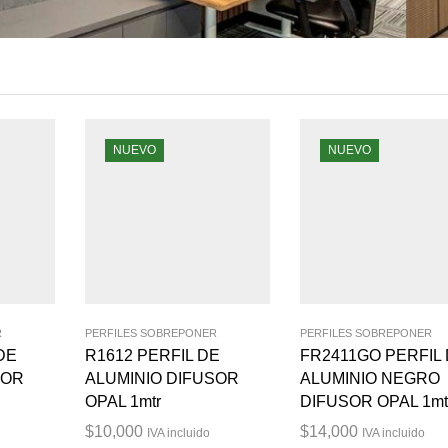
NUEVO
NUEVO
R
PERFILES SOBREPONER
PERFILES SOBREPONER
DE
R1612 PERFIL DE
FR2411GO PERFIL
SOR
ALUMINIO DIFUSOR
ALUMINIO NEGRO
OPAL 1mtr
DIFUSOR OPAL 1mt
$
10,000
$
14,000
IVA incluido
IVA incluido