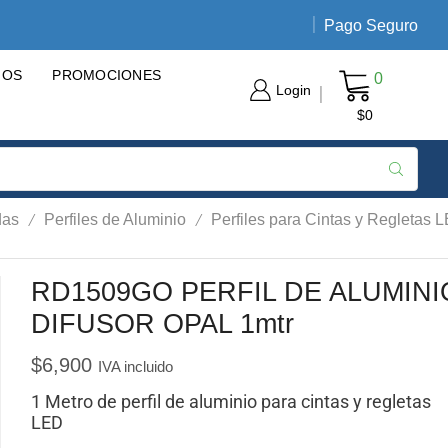
Pago Seguro
Envíos nacionales de 3 a 5 día
GOS
PROMOCIONES
0
Login
$
0
/
/
das
Perfiles de Aluminio
Perfiles para Cintas y Regletas 
RD1509GO PERFIL DE ALUMINI
DIFUSOR OPAL 1mtr
$
6,900
IVA incluido
1 Metro de perfil de aluminio para cintas y regletas
LED