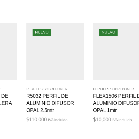
NUEVO
NUEVO
R
PERFILES SOBREPONER
PERFILES SOBREPONER
 DE
R5032 PERFIL DE
FLEX1506 PERFIL 
LERA
ALUMINIO DIFUSOR
ALUMINIO DIFUSO
OPAL 2.5mtr
OPAL 1mtr
$
110,000
$
10,000
IVA incluido
IVA incluido