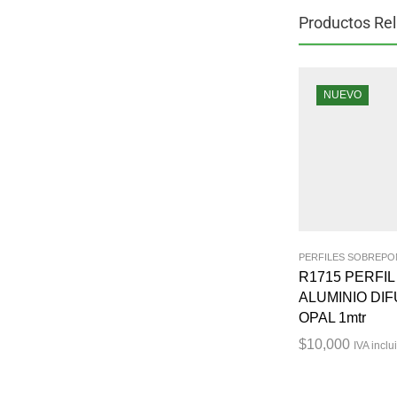
Productos Re
NUEVO
PERFILES SOBREP
R1715 PERFIL
ALUMINIO DI
OPAL 1mtr
$
10,000
IVA inclu