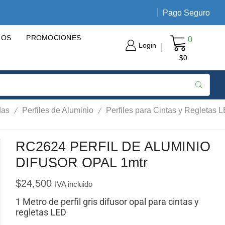
Pago Seguro
Envíos nacionales de 3 a 5 día
GOS
PROMOCIONES
0
Login
$
0
/
/
das
Perfiles de Aluminio
Perfiles para Cintas y Regletas 
RC2624 PERFIL DE ALUMINIO
DIFUSOR OPAL 1mtr
$
24,500
IVA incluido
1 Metro de perfil gris difusor opal para cintas y
regletas LED