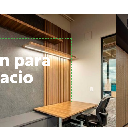
n para
acio