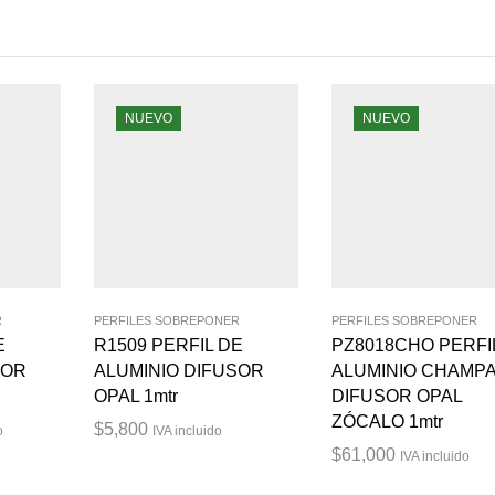
NUEVO
NUEVO
R
PERFILES SOBREPONER
PERFILES SOBREPONER
E
R1509 PERFIL DE
PZ8018CHO PERFI
SOR
ALUMINIO DIFUSOR
ALUMINIO CHAMP
OPAL 1mtr
DIFUSOR OPAL
ZÓCALO 1mtr
$
5,800
o
IVA incluido
$
61,000
IVA incluido