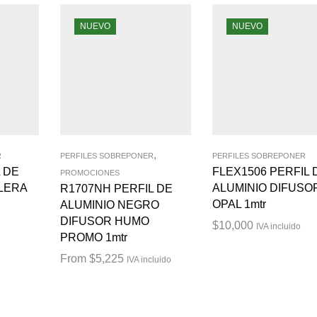
NUEVO
NUEVO
,
R
PERFILES SOBREPONER
PERFILES SOBREPONER
 DE
FLEX1506 PERFIL 
PROMOCIONES
LERA
ALUMINIO DIFUSO
R1707NH PERFIL DE
OPAL 1mtr
ALUMINIO NEGRO
DIFUSOR HUMO
$
10,000
IVA incluido
PROMO 1mtr
From
$
5,225
IVA incluido