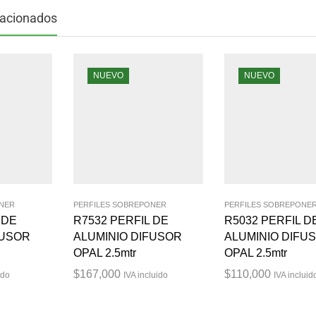
lacionados
NUEVO
NUEVO
ONER
PERFILES SOBREPONER
PERFILES SOBREPONE
 DE
R7532 PERFIL DE
R5032 PERFIL D
FUSOR
ALUMINIO DIFUSOR
ALUMINIO DIFU
OPAL 2.5mtr
OPAL 2.5mtr
$
167,000
$
110,000
ido
IVA incluido
IVA incluid