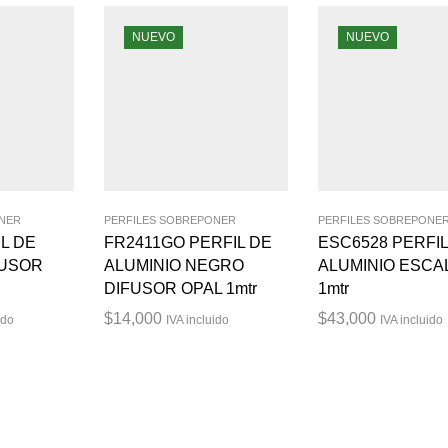
NUEVO
NUEVO
ONER
PERFILES SOBREPONER
PERFILES SOBREPONE
L DE
FR2411GO PERFIL DE
ESC6528 PERFIL
FUSOR
ALUMINIO NEGRO
ALUMINIO ESCA
DIFUSOR OPAL 1mtr
1mtr
$
14,000
$
43,000
ido
IVA incluido
IVA incluido