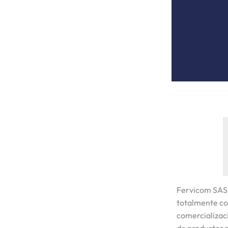
Fervicom SAS
totalmente co
comercializaci
de productos r