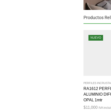
Productos Re
NUEVO
PERFILES INCRUST
RA1612 PERFI
ALUMINIO DI
OPAL 1mtr
$
11,000
IVA inclu