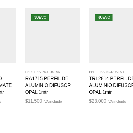
NUEVO
NUEVO
PERFILES INCRUSTAR
PERFILES INCRUSTAR
O
RA1715 PERFIL DE
TRL2814 PERFIL D
 MATE
ALUMINIO DIFUSOR
ALUMINIO DIFUSO
tr
OPAL 1mtr
OPAL 1mtr
$
11,500
$
23,000
o
IVA incluido
IVA incluido