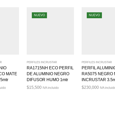
NUEVO
NUEVO
AR
PERFILES INCRUSTAR
PERFILES INCRUSTAR
NIO
RA1715NH ECO PERFIL
PERFIL ALUMINI
CO MATE
DE ALUMINIO NEGRO
RA5075 NEGRO
5mtr
DIFUSOR HUMO 1mtr
INCRUSTAR 3.5m
$
15,500
$
230,000
luido
IVA incluido
IVA incluid