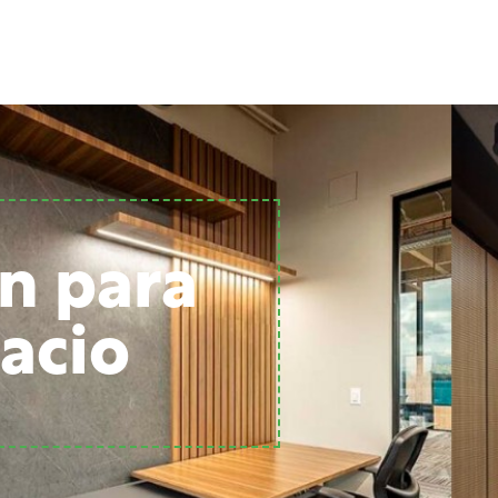
n para
acio