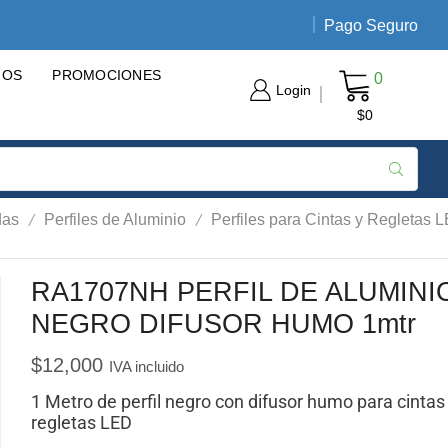
Pago Seguro
Envíos nacionales de 3 a 5 día
GOS
PROMOCIONES
0
Login
$
0
/
/
das
Perfiles de Aluminio
Perfiles para Cintas y Regletas 
RA1707NH PERFIL DE ALUMINI
NEGRO DIFUSOR HUMO 1mtr
$
12,000
IVA incluido
1 Metro de perfil negro con difusor humo para cintas
regletas LED