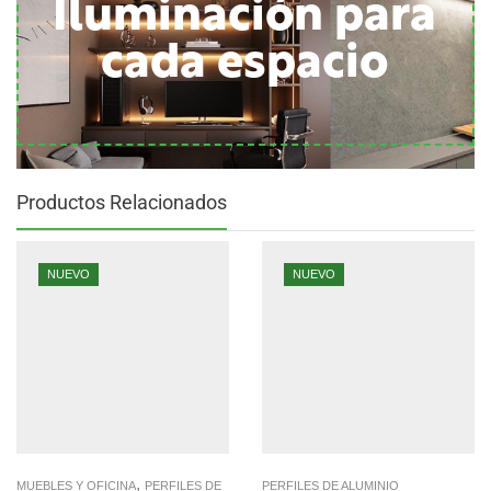
Iluminación para
cada espacio
Productos Relacionados
NUEVO
NUEVO
,
MUEBLES Y OFICINA
PERFILES DE
PERFILES DE ALUMINIO