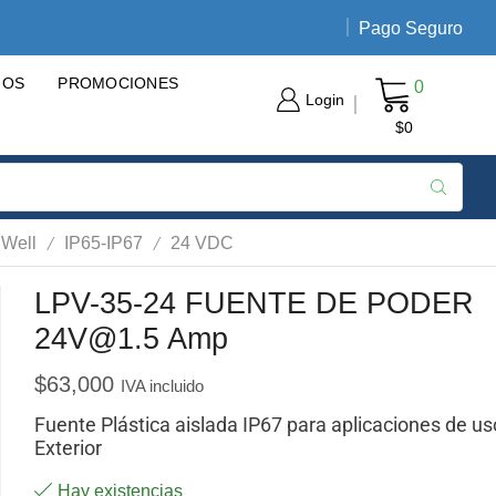
Pago Seguro
Envíos nacionales de 3 a 5 día
GOS
PROMOCIONES
0
Login
$
0
/
/
 Well
IP65-IP67
24 VDC
LPV-35-24 FUENTE DE PODER
24V@1.5 Amp
$
63,000
IVA incluido
Fuente Plástica aislada IP67 para aplicaciones de us
Exterior
Hay existencias