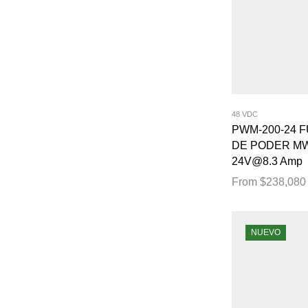
48 VDC
PWM-200-24 
DE PODER M
24V@8.3 Amp
From
$
238,080
NUEVO