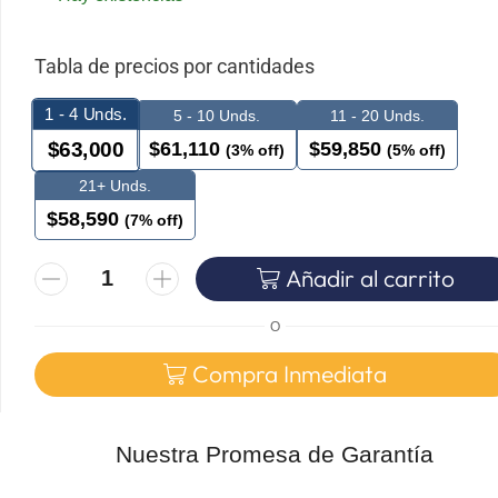
Tabla de precios por cantidades
1 - 4
Unds.
5 - 10 Unds.
11 - 20 Unds.
$
61,110
$
59,850
$
63,000
(3% off)
(5% off)
21+ Unds.
$
58,590
(7% off)
Añadir al carrito
O
Compra Inmediata
Nuestra Promesa de Garantía