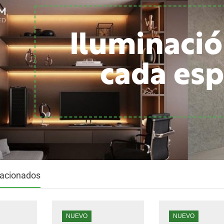
Iluminació
cada esp
lacionados
NUEVO
NUEVO