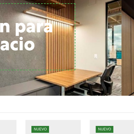
n para
acio
NUEVO
NUEVO