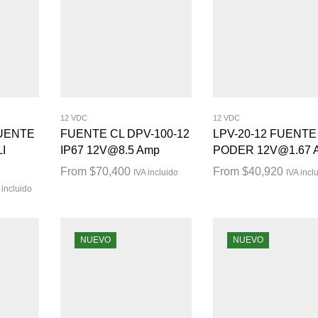
12 VDC
12 VDC
FUENTE
FUENTE CL DPV-100-12
LPV-20-12 FUENTE
I
IP67 12V@8.5 Amp
PODER 12V@1.67 
From
$
70,400
From
$
40,920
IVA incluido
IVA incl
 incluido
NUEVO
NUEVO