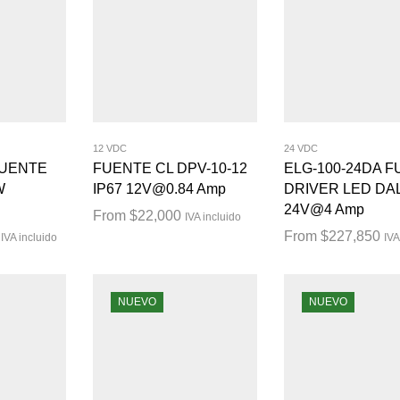
12 VDC
24 VDC
FUENTE
FUENTE CL DPV-10-12
ELG-100-24DA 
W
IP67 12V@0.84 Amp
DRIVER LED DAL
24V@4 Amp
From
$
22,000
IVA incluido
From
$
227,850
IVA incluido
IVA
NUEVO
NUEVO