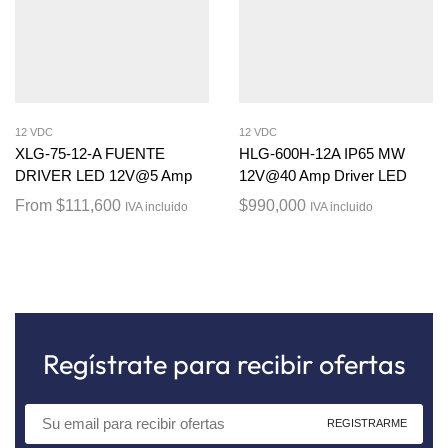
12 VDC
12 VDC
XLG-75-12-A FUENTE
HLG-600H-12A IP65 MW
DRIVER LED 12V@5 Amp
12V@40 Amp Driver LED
From
$
111,600
$
990,000
IVA incluido
IVA incluido
Regístrate para recibir ofertas