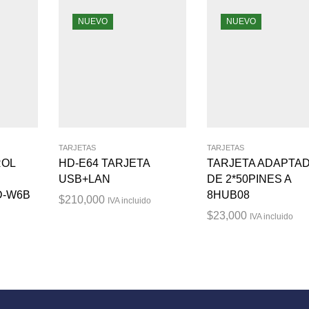
NUEVO
NUEVO
TARJETAS
TARJETAS
ROL
HD-E64 TARJETA
TARJETA ADAPTA
S
USB+LAN
DE 2*50PINES A
D-W6B
8HUB08
$
210,000
IVA incluido
$
23,000
IVA incluido