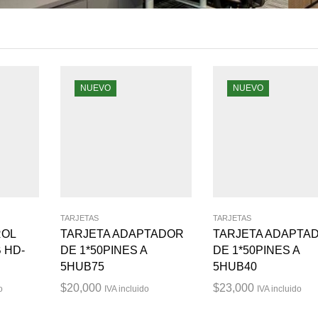
NUEVO
NUEVO
TARJETAS
TARJETAS
ROL
TARJETA ADAPTADOR
TARJETA ADAPTA
 HD-
DE 1*50PINES A
DE 1*50PINES A
5HUB75
5HUB40
$
20,000
$
23,000
o
IVA incluido
IVA incluido