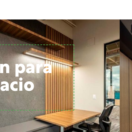
n para
acio