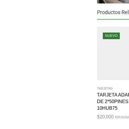
Productos Re
NUEVO
TARJETAS
TARJETA AD
DE 2*50PINES
10HUB75
$
20,000
IVA inclu