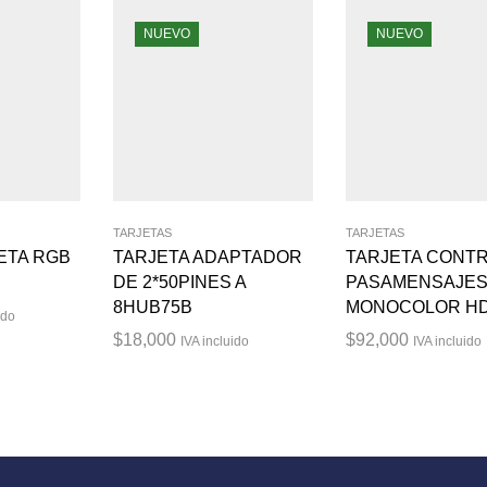
NUEVO
NUEVO
TARJETAS
TARJETAS
ETA RGB
TARJETA ADAPTADOR
TARJETA CONT
DE 2*50PINES A
PASAMENSAJE
8HUB75B
MONOCOLOR H
ido
$
18,000
$
92,000
IVA incluido
IVA incluido