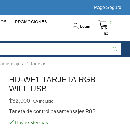
Pago Seguro
Envíos nacionales de 3 a 5 día
GOS
PROMOCIONES
0
Login
$
0
/
samensajes
Tarjetas
HD-WF1 TARJETA RGB
WIFI+USB
$
32,000
IVA incluido
Tarjeta de control pasamensajes RGB
Hay existencias