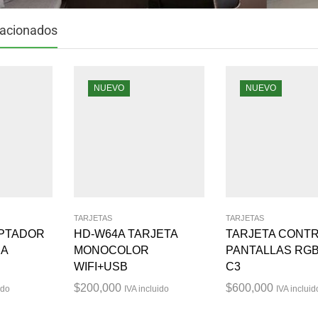
lacionados
NUEVO
NUEVO
TARJETAS
TARJETAS
APTADOR
HD-W64A TARJETA
TARJETA CONT
 A
MONOCOLOR
PANTALLAS RGB
WIFI+USB
C3
$
200,000
$
600,000
ido
IVA incluido
IVA incluid