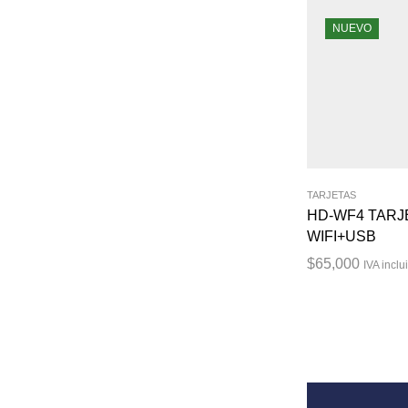
NUEVO
TARJETAS
HD-WF4 TARJ
WIFI+USB
$
65,000
IVA inclu