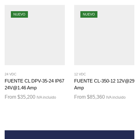
NUEVO
NUEVO
24 VDC
12 VDC
FUENTE CL DPV-35-24 IP67
FUENTE CL-350-12 12V@29
24V@1.46 Amp
Amp
From
$
35,200
From
$
85,360
IVA incluido
IVA incluido