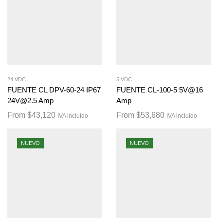
24 VDC
5 VDC
FUENTE CL DPV-60-24 IP67
FUENTE CL-100-5 5V@16
24V@2.5 Amp
Amp
From
$
43,120
From
$
53,680
IVA incluido
IVA incluido
NUEVO
NUEVO