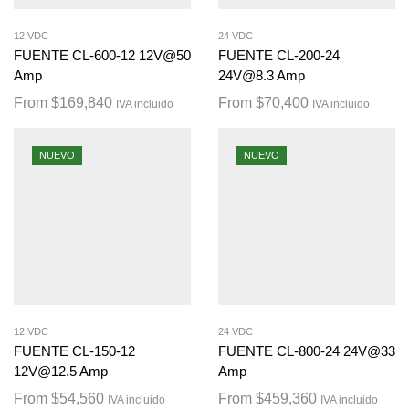
12 VDC
24 VDC
FUENTE CL-600-12 12V@50
FUENTE CL-200-24
Amp
24V@8.3 Amp
From
$
169,840
From
$
70,400
IVA incluido
IVA incluido
NUEVO
NUEVO
12 VDC
24 VDC
FUENTE CL-150-12
FUENTE CL-800-24 24V@33
12V@12.5 Amp
Amp
From
$
54,560
From
$
459,360
IVA incluido
IVA incluido