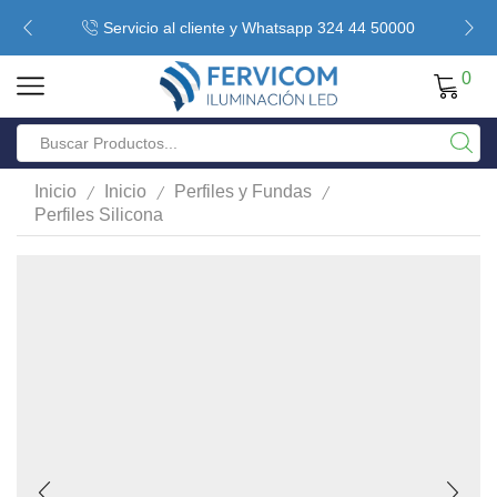
Servicio al cliente y Whatsapp 324 44 50000
0
/
/
/
Inicio
Inicio
Perfiles y Fundas
Perfiles Silicona