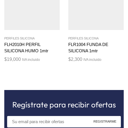
PERFILES SILICONA
PERFILES SILICONA
FLH2010H PERFIL
FLR1004 FUNDA DE
SILICONA HUMO 1mtr
SILICONA 1mtr
$
19,000
$
2,300
IVA incluido
IVA incluido
Regístrate para recibir ofertas