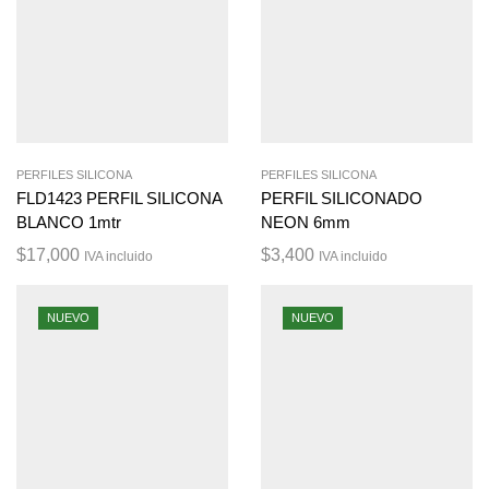
PERFILES SILICONA
PERFILES SILICONA
FLD1423 PERFIL SILICONA
PERFIL SILICONADO
BLANCO 1mtr
NEON 6mm
$
17,000
$
3,400
IVA incluido
IVA incluido
NUEVO
NUEVO