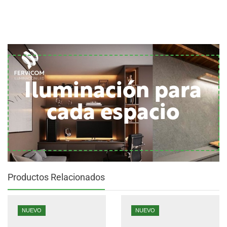
Iluminación para
cada espacio
Productos Relacionados
NUEVO
NUEVO