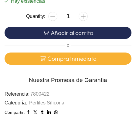
Hay existencias
Añadir al carrito
O
Compra Inmediata
Nuestra Promesa de Garantía
Referencia:
7800422
Categoría:
Perfiles Silicona
Compartir: