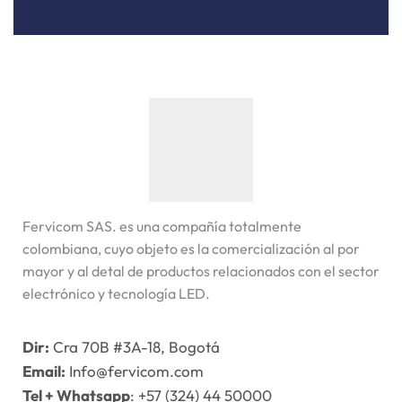
Fervicom SAS. es una compañía totalmente
colombiana, cuyo objeto es la comercialización al por
mayor y al detal de productos relacionados con el sector
electrónico y tecnología LED.
Dir:
Cra 70B #3A-18, Bogotá
Email:
Info@fervicom.com
Tel + Whatsapp
: +57 (324) 44 50000