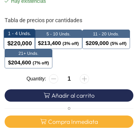
Hay existencias
Tabla de precios por cantidades
1 - 4
Unds.
5 - 10 Unds.
11 - 20 Unds.
$
213,400
$
209,000
$
220,000
(3% off)
(5% off)
21+ Unds.
$
204,600
(7% off)
Añadir al carrito
O
Compra Inmediata