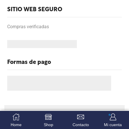
SITIO WEB SEGURO
Compras verificadas
Formas de pago
Copyright Fervicom.com. Todos los derechos reservados.
AÑADIR AL CARRITO
COMPRA INMEDIA
© 2026
Diseño tiendas virtuales
Home
Shop
Contacto
Mi cuenta