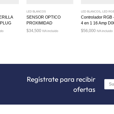
,
LED BLANCOS
LED BLANCOS
LED RG
ERILLA
SENSOR OPTICO
Controlador RGB
 PLUG
PROXIMIDAD
4 en 1 16 Amp D0
$
34,500
$
56,000
ido
IVA incluido
IVA incluido
Regístrate para recibir
ofertas