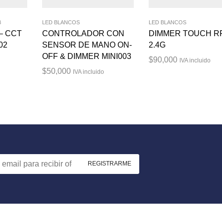
B
LED BLANCOS
LED BLANCOS
 – CCT
CONTROLADOR CON
DIMMER TOUCH R
02
SENSOR DE MANO ON-
2.4G
OFF & DIMMER MINI003
$
90,000
IVA incluido
$
50,000
IVA incluido