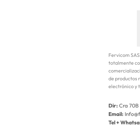
Fervicom SAS
totalmente co
comercializaci
de productos r
electrónico y 
Dir:
Cra 70B 
Email:
Info@
Tel + Whats