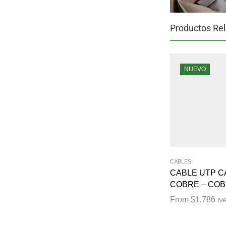
Productos Re
NUEVO
CABLES
CABLE UTP C
COBRE – COB
From
$
1,786
IVA