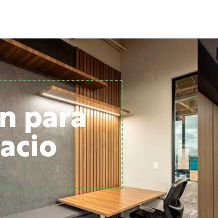
n para
acio