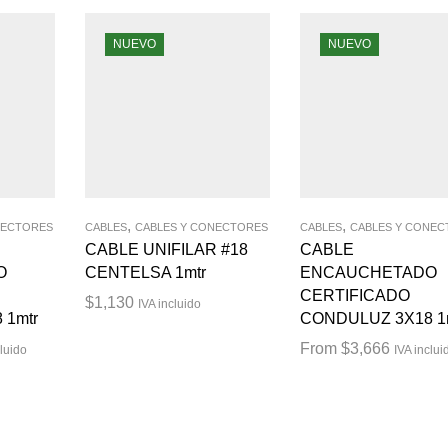
NUEVO
NUEVO
,
,
NECTORES
CABLES
CABLES Y CONECTORES
CABLES
CABLES Y CONEC
CABLE UNIFILAR #18
CABLE
O
CENTELSA 1mtr
ENCAUCHETADO
CERTIFICADO
$
1,130
IVA incluido
 1mtr
CONDULUZ 3X18 1
From
$
3,666
cluido
IVA inclui