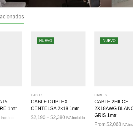
lacionados
NUEVO
NUEVO
CABLES
CABLES
AT5
CABLE DUPLEX
CABLE 2HILOS
RE 1mtr
CENTELSA 2×18 1mtr
2X18AWG BLAN
GRIS 1mtr
$
2,190
–
$
2,380
 incluido
IVA incluido
From
$
2,068
IVA in