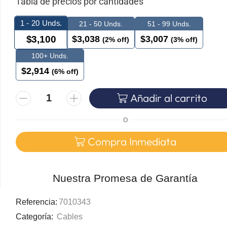
Tabla de precios por cantidades
1 - 20
Unds.
21 - 50 Unds.
51 - 99 Unds.
$
3,038
$
3,007
$
3,100
(2% off)
(3% off)
100+ Unds.
$
2,914
(6% off)
Añadir al carrito
O
Compra Inmediata
Nuestra Promesa de Garantía
Referencia:
7010343
Categoría:
Cables