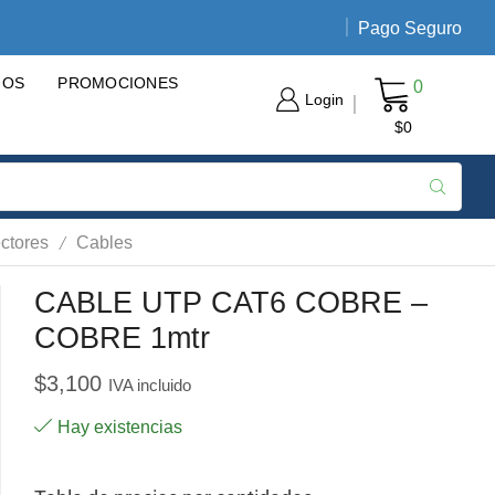
Pago Seguro
Envíos nacionales de 3 a 5 día
GOS
PROMOCIONES
0
Login
$
0
/
ctores
Cables
CABLE UTP CAT6 COBRE –
COBRE 1mtr
$
3,100
IVA incluido
Hay existencias