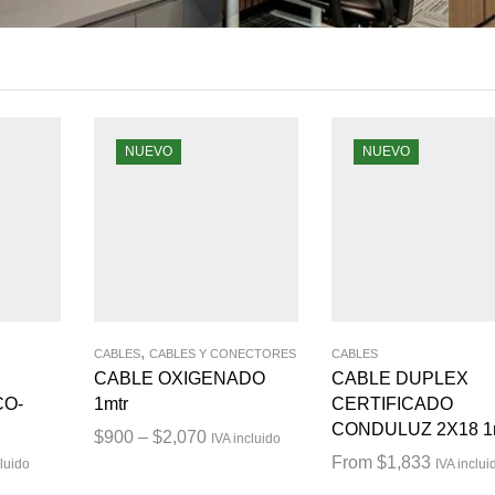
NUEVO
NUEVO
,
CABLES
CABLES Y CONECTORES
CABLES
CABLE OXIGENADO
CABLE DUPLEX
CO-
1mtr
CERTIFICADO
CONDULUZ 2X18 1
$
900
–
$
2,070
IVA incluido
From
$
1,833
cluido
IVA inclui