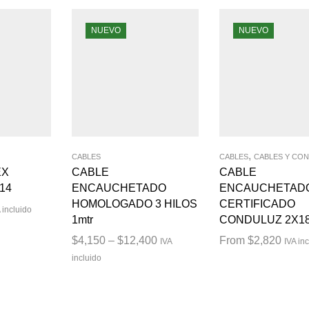
NUEVO
NUEVO
,
CABLES
CABLES
CABLES Y CO
EX
CABLE
CABLE
14
ENCAUCHETADO
ENCAUCHETAD
HOMOLOGADO 3 HILOS
CERTIFICADO
 incluido
1mtr
CONDULUZ 2X18
$
4,150
–
$
12,400
From
$
2,820
IVA
IVA in
incluido