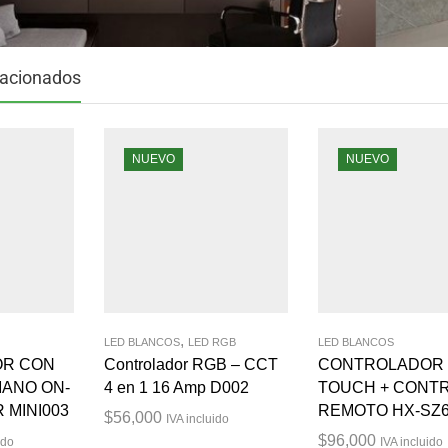
lacionados
NUEVO
NUEVO
,
LED BLANCOS
LED RGB
LED BLANCOS
R CON
Controlador RGB – CCT
CONTROLADOR
ANO ON-
4 en 1 16 Amp D002
TOUCH + CONT
 MINI003
REMOTO HX-SZ
$
56,000
IVA incluido
$
96,000
ido
IVA incluido