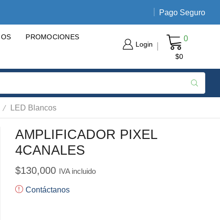
Pago Seguro
Envíos nacionales de 3 a 5 día
GOS
PROMOCIONES
0
Login
$
0
/
LED Blancos
AMPLIFICADOR PIXEL
4CANALES
$
130,000
IVA incluido
Contáctanos