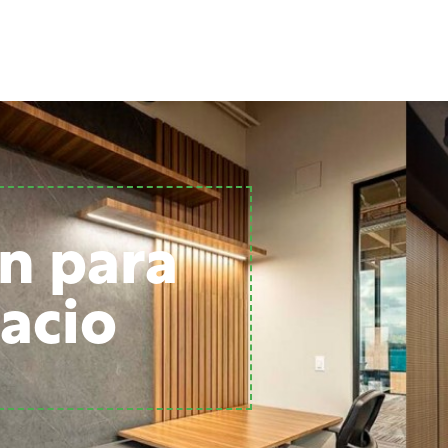
n para
acio