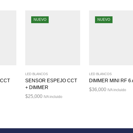
NUEVO
NUEVO
LED BLANCOS
LED BLANCOS
 CCT
SENSOR ESPEJO CCT
DIMMER MINI RF 6
+ DIMMER
$
36,000
IVA incluido
$
25,000
IVA incluido