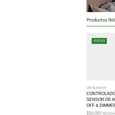
Productos Re
NUEVO
LED BLANCOS
CONTROLADO
SENSOR DE M
OFF & DIMMER
$
50,000
IVA inclu